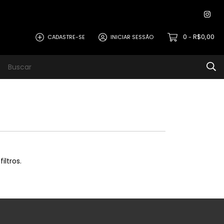
0
R$0,00
CADASTRE-SE
INICIAR SESSÃO
-
iltros.