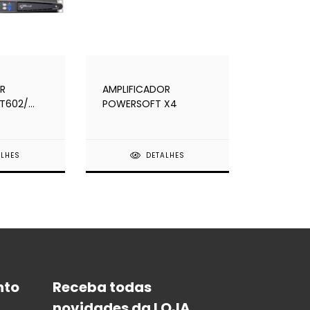
R
AMPLIFICADOR
T602/
POWERSOFT X4
/ T904
ALHES
DETALHES
nto
Receba todas
novidades da LOJA