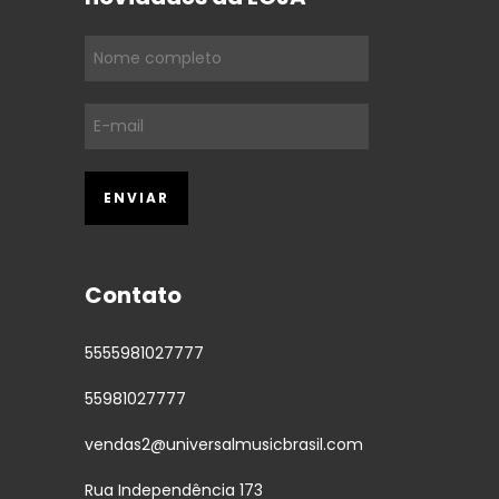
Contato
5555981027777
55981027777
vendas2@universalmusicbrasil.com
Rua Independência 173