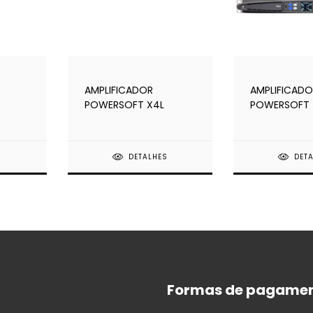
AMPLIFICADOR
AMPLIFICADO
POWERSOFT X4L
POWERSOFT 
DSP+D
T604 - T902
S
DETALHES
DET
Formas de pagame