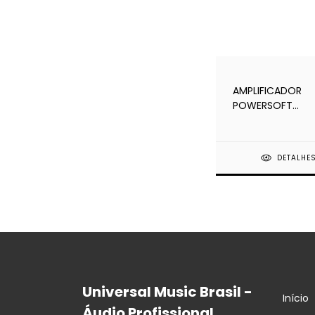
AMPLIFICADOR
POWERSOFT
DUECANALI 804 
SERIES
DETALHE
Universal Music Brasil -
Início
Áudio Profissional