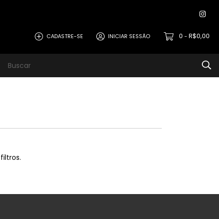
0
R$0,00
CADASTRE-SE
INICIAR SESSÃO
-
iltros.