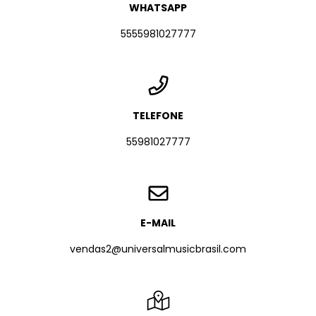
WHATSAPP
5555981027777
TELEFONE
55981027777
E-MAIL
vendas2@universalmusicbrasil.com