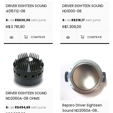
DRIVER EIGHTEEN SOUND
DRIVER EIGHTEEN SOUND
4015TI2-08
HD1000-08
6
x de
R$630,30
sem juros
6
x de
R$218,17
sem juros
R$3.781,80
R$1.309,00
DRIVER EIGHTEEN SOUND
ND2060A-08 OHMS
Reparo Driver Eighteen
6
x de
R$494,65
sem juros
Sound ND2060A-08