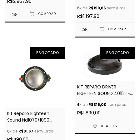
R$2.967,90
OHMS
6
x de
R$199,65
sem juros
R$1.197,90
ESGOTADO
ESGOTADO
KIT REPARO DRIVER
EIGHTEEN SOUND 4015TI-
08 OHMS
6
x de
R$315,00
sem juros
R$1.890,00
Kit Reparo Eighteen
Sound Nd1070/1090
Hd1000/hd1050
DETALHES
6
x de
R$81,67
sem juros
R$490,00