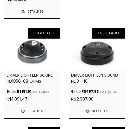
DETALHES
ESGOTADO
ESGOTADO
DRIVER EIGHTEEN SOUND
DRIVER EIGHTEEN SOUND
HD1050-08 OHMS
ND3T-16
6
x de
R$181,91
sem juros
6
x de
R$497,83
sem juros
R$1.091,47
R$2.987,00
DETALHES
DETALHES